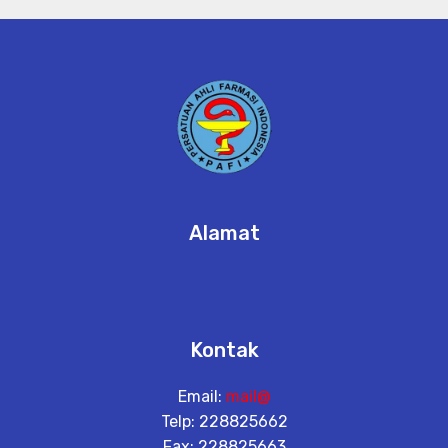
Alamat
Kontak
Email:
mail@
Telp: 228825662
Fax: 228825663